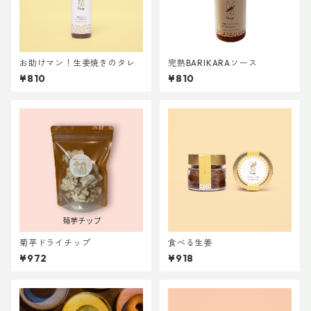
お助けマン！生姜焼きのタレ
完熟BARIKARAソース
¥810
¥810
菊芋ドライチップ
食べる生姜
¥972
¥918