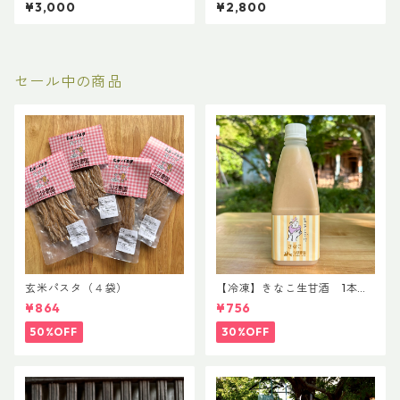
t
¥3,000
¥2,800
セール中の商品
玄米パスタ（４袋）
【冷凍】きなこ生甘酒 1本
8/12まで
¥864
¥756
50%OFF
30%OFF