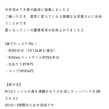
今年初めて大麦の栽培に挑戦しました♪
ご縁いただき、麦茶に変えてくれる素敵なお茶屋さんに出会
うことができ
夏にもってこいの濃厚麦茶が出来上がりました♪
1袋でたっぷり75L！
・約50日分（1日1.5L飲む場合）
・500mLペットボトル約150本分
・1Lあたり約19円
・コップ1杯約4円
【飲み方】
約1.5リットルの湯を沸騰させて火を消しティーパックを1袋
入れると
30分〜1時間ほどおき完成です