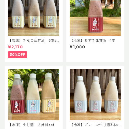
【冷凍】きなこ生甘酒 3本se
【冷凍】あずき生甘酒 1本
t 8/12まで
¥2,170
¥1,080
30%OFF
【冷凍】生甘酒 ３姉妹set
【冷凍】プレーン生甘酒3本se