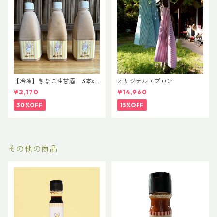
【冷凍】きなこ生甘酒 3本se
オリジナルエプロン
t 8/12まで
¥2,170
¥14,960
30%OFF
15%OFF
その他の商品