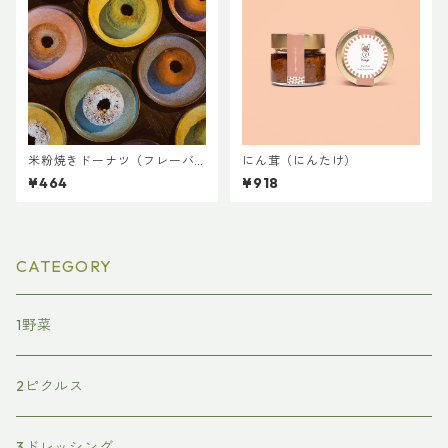
米粉焼きドーナツ（フレーバ
にん茸（にんたけ）
ー）
¥464
¥918
CATEGORY
1野菜
2ピクルス
3ドレッシング