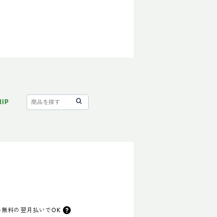
IP
料無料の
翌月払いでOK