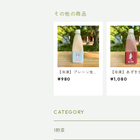
その他の商品
【冷凍】プレーン生甘
【冷凍】あずき
酒 1本
酒 1本
¥980
¥1,080
CATEGORY
1野菜