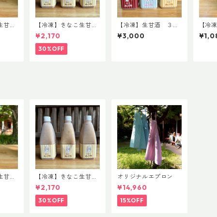
生甘
【冷凍】きなこ生甘
【冷凍】生甘酒 ３姉
【冷
まで
酒 3本set 8/12まで
妹set
酒 1
¥2,170
¥3,000
¥1,0
30%OFF
生甘
【冷凍】きなこ生甘
オリジナルエプロン
まで
酒 3本set 8/12まで
¥2,170
¥14,960
30%OFF
15%OFF