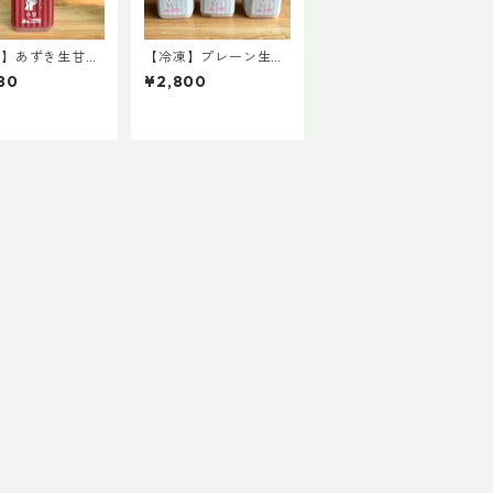
凍】あずき生甘
【冷凍】プレーン生甘
本
酒3本set
80
¥2,800