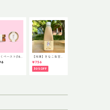
くペースト(140
【冷凍】きなこ生甘
酒 1本 8/12まで
96
¥756
30%OFF