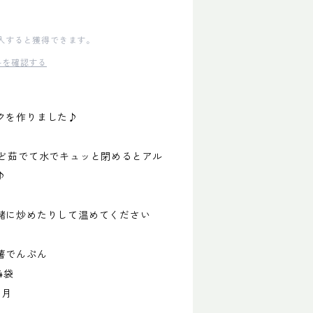
入すると獲得できます。
料を確認する
クを作りました♪
ほど茹でて水でキュッと閉めるとアル
♪
緒に炒めたりして温めてください
薯でんぷん
4袋
ヶ月