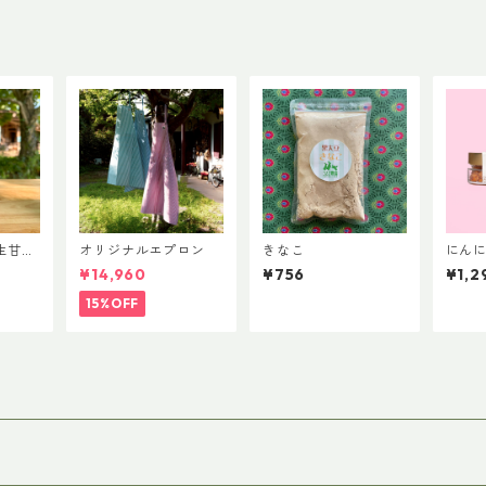
生甘
オリジナルエプロン
きなこ
にんに
g)
¥14,960
¥756
¥1,2
15%OFF