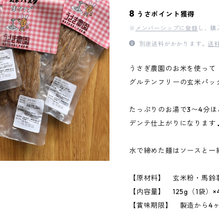
8
うさポイント獲得
※
メンバーシップに登録
し、購
別途送料がかかります。
送
うさぎ農園のお米を使って
グルテンフリーの玄米パッ
たっぷりのお湯で3〜4分
デンテ仕上がりになります
水で締めた麺はソースと一
【原材料】 玄米粉・馬鈴
【内容量】 125g（1袋）×
【賞味期限】 製造から4