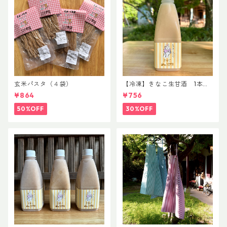
玄米パスタ（４袋）
【冷凍】きなこ生甘酒 1本
8/12まで
¥864
¥756
50%OFF
30%OFF