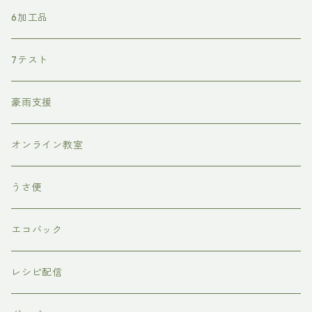
6加工品
7テスト
豪雨支援
オンライン教室
うさ便
エコバック
レシピ配信