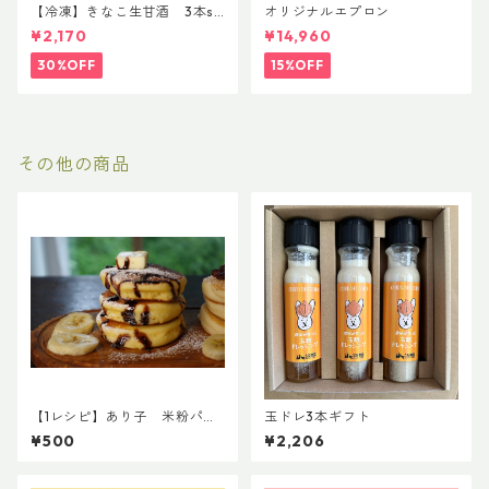
【冷凍】きなこ生甘酒 3本se
オリジナルエプロン
t 8/12まで
¥2,170
¥14,960
30%OFF
15%OFF
その他の商品
【1レシピ】あり子 米粉パン
玉ドレ3本ギフト
ケーキ（卵・乳製品あり）
¥500
¥2,206