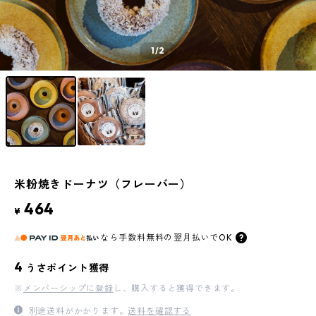
1
/2
米粉焼きドーナツ（フレーバー）
464
¥
なら
手数料無料の
翌月払いでOK
4
うさポイント獲得
※
メンバーシップに登録
し、購入すると獲得できます。
別途送料がかかります。
送料を確認する