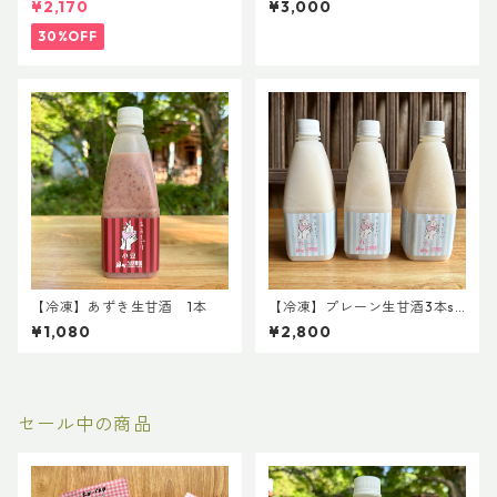
¥2,170
¥3,000
30%OFF
【冷凍】あずき生甘酒 1本
【冷凍】プレーン生甘酒3本se
t
¥1,080
¥2,800
セール中の商品